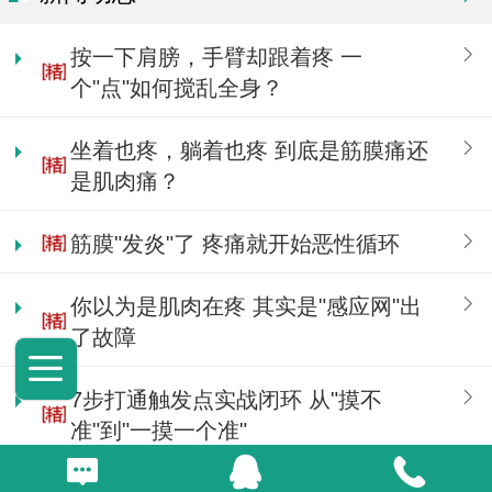
按一下肩膀，手臂却跟着疼 一
个"点"如何搅乱全身？
坐着也疼，躺着也疼 到底是筋膜痛还
是肌肉痛？
筋膜"发炎"了 疼痛就开始恶性循环
你以为是肌肉在疼 其实是"感应网"出
了故障
7步打通触发点实战闭环 从"摸不
准"到"一摸一个准"
Top